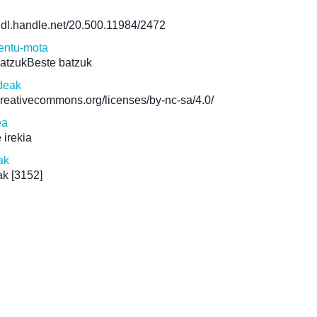
/hdl.handle.net/20.500.11984/2472
ntu-mota
batzukBeste batzuk
deak
/creativecommons.org/licenses/by-nc-sa/4.0/
ea
 irekia
ak
ak
[3152]