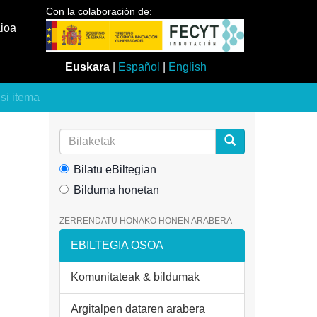
Con la colaboración de:
aioa
Euskara
|
Español
|
English
usi itema
Bilatu eBiltegian
Bilduma honetan
ZERRENDATU HONAKO HONEN ARABERA
EBILTEGIA OSOA
Komunitateak & bildumak
Argitalpen dataren arabera