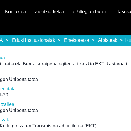
Kontaktua
Zientzia Irekia
eBiltegiari buruz
Hasi s
EA
Eduki instituzionalak
Errektoretza
Albisteak
Ik
rua
 Irratia eta Berria jarraipena egiten ari zaizkio EKT ikastaroari
gon Unibertsitatea
pen data
1-20
atzailea
gon Unibertsitatea
itzak
Kulturgintzaren Transmisioa aditu titulua (EKT)