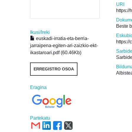
URI
https:/
Dokume
Beste 
Ikusi/
Ireki
Eskubi
euskadi-irratia-eta-berria-
https:/
jarraipena-egiten-ari-zaizkio-ekt-
Sarbid
ikastaroari.pdf (60.46Kb)
Sarbide
Bildum
ERREGISTRO OSOA
Albiste
Eragina
Partekatu