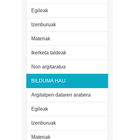
Egileak
Izenburuak
Materiak
Ikerketa taldeak
Non argitaratua
BILDUMA HAU
Argitalpen dataren arabera
Egileak
Izenburuak
Materiak