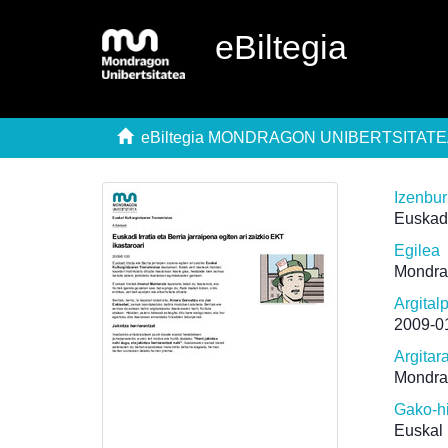
eBiltegia
eBiltegia MONDRAGON UNIBERTSITAT
Izenbu
Euskadi
Egilea
Mondra
Argital
2009-0
Argitar
Mondra
Gako-h
Euskal 