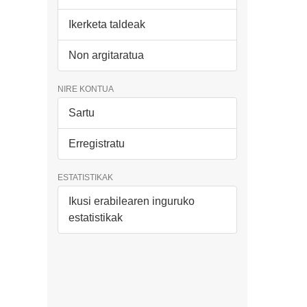
Ikerketa taldeak
Non argitaratua
NIRE KONTUA
Sartu
Erregistratu
ESTATISTIKAK
Ikusi erabilearen inguruko
estatistikak