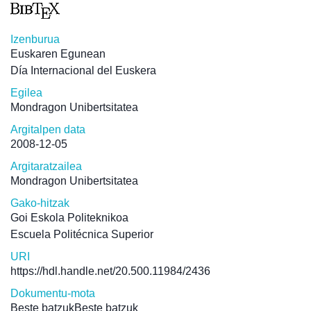
Izenburua
Euskaren Egunean
Día Internacional del Euskera
Egilea
Mondragon Unibertsitatea
Argitalpen data
2008-12-05
Argitaratzailea
Mondragon Unibertsitatea
Gako-hitzak
Goi Eskola Politeknikoa
Escuela Politécnica Superior
URI
https://hdl.handle.net/20.500.11984/2436
Dokumentu-mota
Beste batzukBeste batzuk