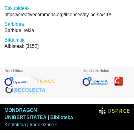
Eskubideak
https://creativecommons.org/licenses/by-nc-sa/4.0/
Sarbidea
Sarbide irekia
Bildumak
Albisteak
[3152]
Nork bildua:
Nork balioztatua:
MONDRAGON
UNIBERTSITATEA
|
Biblioteka
Kontaktua
|
Iradokizunak