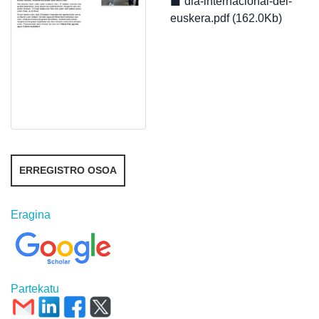
dia-internacional-del-
euskera.pdf (162.0Kb)
ERREGISTRO OSOA
Eragina
Partekatu