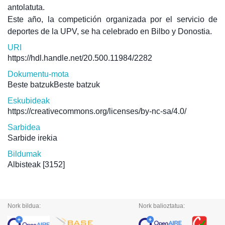
antolatuta.
Este año, la competición organizada por el servicio de
deportes de la UPV, se ha celebrado en Bilbo y Donostia.
URI
https://hdl.handle.net/20.500.11984/2282
Dokumentu-mota
Beste batzukBeste batzuk
Eskubideak
https://creativecommons.org/licenses/by-nc-sa/4.0/
Sarbidea
Sarbide irekia
Bildumak
Albisteak
[3152]
Nork bildua:
Nork balioztatua: