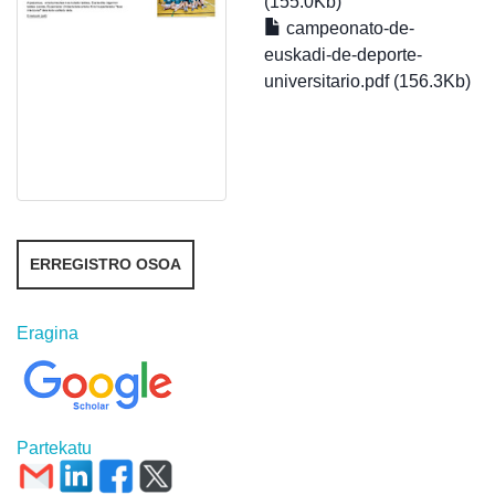
(155.0Kb)
campeonato-de-
euskadi-de-deporte-
universitario.pdf (156.3Kb)
ERREGISTRO OSOA
Eragina
Partekatu