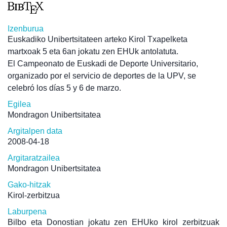
Izenburua
Euskadiko Unibertsitateen arteko Kirol Txapelketa
martxoak 5 eta 6an jokatu zen EHUk antolatuta.
El Campeonato de Euskadi de Deporte Universitario,
organizado por el servicio de deportes de la UPV, se
celebró los días 5 y 6 de marzo.
Egilea
Mondragon Unibertsitatea
Argitalpen data
2008-04-18
Argitaratzailea
Mondragon Unibertsitatea
Gako-hitzak
Kirol-zerbitzua
Laburpena
Bilbo eta Donostian jokatu zen EHUko kirol zerbitzuak