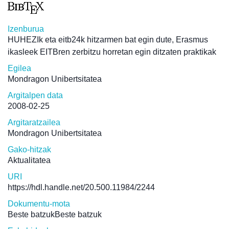
Izenburua
HUHEZIk eta eitb24k hitzarmen bat egin dute, Erasmus
ikasleek EITBren zerbitzu horretan egin ditzaten praktikak
Egilea
Mondragon Unibertsitatea
Argitalpen data
2008-02-25
Argitaratzailea
Mondragon Unibertsitatea
Gako-hitzak
Aktualitatea
URI
https://hdl.handle.net/20.500.11984/2244
Dokumentu-mota
Beste batzukBeste batzuk