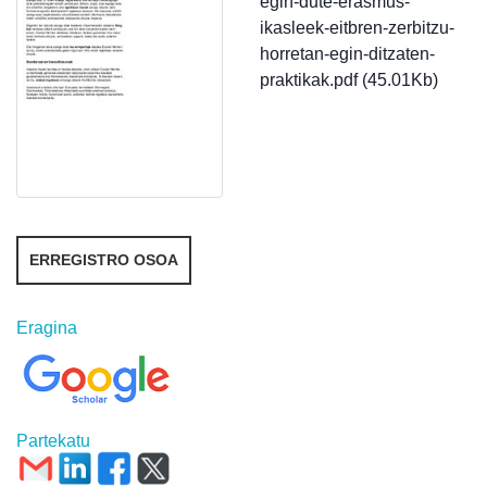
egin-dute-erasmus-
ikasleek-eitbren-zerbitzu-
horretan-egin-ditzaten-
praktikak.pdf (45.01Kb)
ERREGISTRO OSOA
Eragina
Partekatu