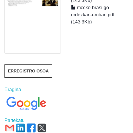
(143.3Kb)
mccko-brasilgo-
ordezkaria-mban.pdf
(143.3Kb)
ERREGISTRO OSOA
Eragina
Partekatu