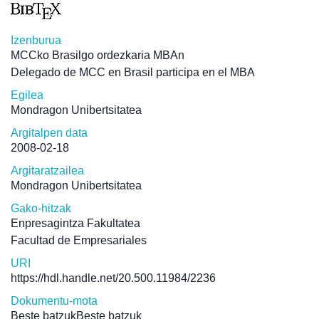
Izenburua
MCCko Brasilgo ordezkaria MBAn
Delegado de MCC en Brasil participa en el MBA
Egilea
Mondragon Unibertsitatea
Argitalpen data
2008-02-18
Argitaratzailea
Mondragon Unibertsitatea
Gako-hitzak
Enpresagintza Fakultatea
Facultad de Empresariales
URI
https://hdl.handle.net/20.500.11984/2236
Dokumentu-mota
Beste batzukBeste batzuk