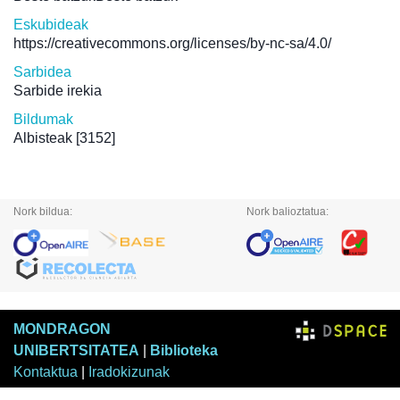
Eskubideak
https://creativecommons.org/licenses/by-nc-sa/4.0/
Sarbidea
Sarbide irekia
Bildumak
Albisteak
[3152]
Nork bildua:
Nork balioztatua:
MONDRAGON
UNIBERTSITATEA
|
Biblioteka
Kontaktua
|
Iradokizunak