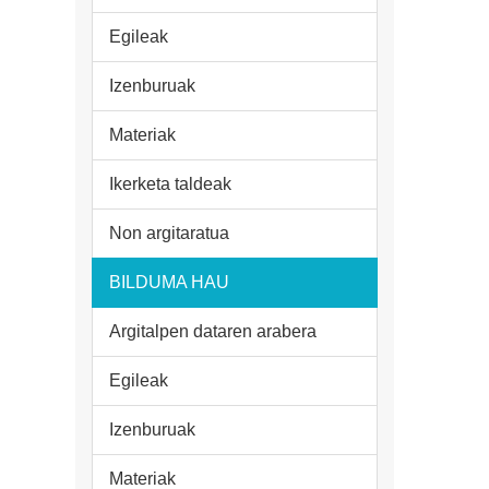
Egileak
Izenburuak
Materiak
Ikerketa taldeak
Non argitaratua
BILDUMA HAU
Argitalpen dataren arabera
Egileak
Izenburuak
Materiak