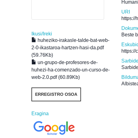
Humanit
URI
https:/
Dokume
Ikusi/
Ireki
Beste 
huheziko-irakasle-talde-bat-web-
Eskubi
2-0-ikastaroa-hartzen-hasi-da.pdf
https:/
(59.76Kb)
Sarbid
un-grupo-de-profesores-de-
Sarbide
huhezi-ha-comenzado-un-curso-de-
web-2.0.pdf (60.89Kb)
Bildum
Albiste
ERREGISTRO OSOA
Eragina