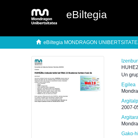
eBiltegia
eBiltegia MONDRAGON UNIBERTSITAT
Izenbu
HUHEZIk
Un gru
Egilea
Mondra
Argital
2007-0
Argitar
Mondra
Gako-h