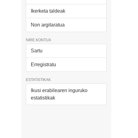
Ikerketa taldeak
Non argitaratua
NIRE KONTUA
Sartu
Erregistratu
ESTATISTIKAK
Ikusi erabilearen inguruko
estatistikak