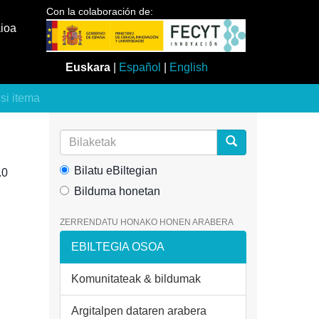
Con la colaboración de:
aioa
Euskara
|
Español
|
English
usi itema
Bilatu eBiltegian
.0
Bilduma honetan
ZERRENDATU HONAKO HONEN ARABERA
EBILTEGIA OSOA
Komunitateak & bildumak
Argitalpen dataren arabera