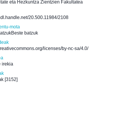
ate eta Hezkuntza Zientzien Fakultatea
/hdl.handle.net/20.500.11984/2108
ntu-mota
batzukBeste batzuk
deak
/creativecommons.org/licenses/by-nc-sa/4.0/
ea
 irekia
ak
ak
[3152]