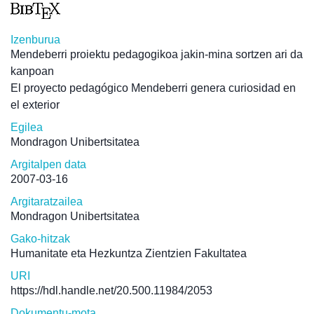
Izenburua
Mendeberri proiektu pedagogikoa jakin-mina sortzen ari da
kanpoan
El proyecto pedagógico Mendeberri genera curiosidad en
el exterior
Egilea
Mondragon Unibertsitatea
Argitalpen data
2007-03-16
Argitaratzailea
Mondragon Unibertsitatea
Gako-hitzak
Humanitate eta Hezkuntza Zientzien Fakultatea
URI
https://hdl.handle.net/20.500.11984/2053
Dokumentu-mota