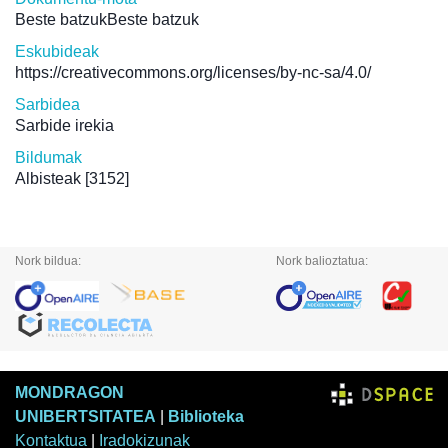
Beste batzukBeste batzuk
Eskubideak
https://creativecommons.org/licenses/by-nc-sa/4.0/
Sarbidea
Sarbide irekia
Bildumak
Albisteak
[3152]
Nork bildua:
Nork balioztatua:
MONDRAGON
UNIBERTSITATEA
|
Biblioteka
Kontaktua
|
Iradokizunak