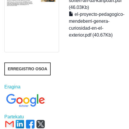
sorten-ari-da-kanpoan.pdf
(46.03Kb)
el-proyecto-pedagogico-
mendeberri-genera-
curiosidad-en-el-
exterior.pdf (40.67Kb)
ERREGISTRO OSOA
Eragina
Partekatu