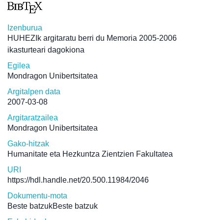
Izenburua
HUHEZIk argitaratu berri du Memoria 2005-2006
ikasturteari dagokiona
Egilea
Mondragon Unibertsitatea
Argitalpen data
2007-03-08
Argitaratzailea
Mondragon Unibertsitatea
Gako-hitzak
Humanitate eta Hezkuntza Zientzien Fakultatea
URI
https://hdl.handle.net/20.500.11984/2046
Dokumentu-mota
Beste batzukBeste batzuk