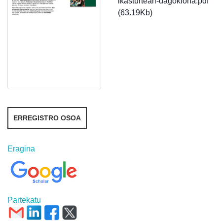
ikasturteari-dagokiona.pdf
(63.19Kb)
ERREGISTRO OSOA
Eragina
Partekatu