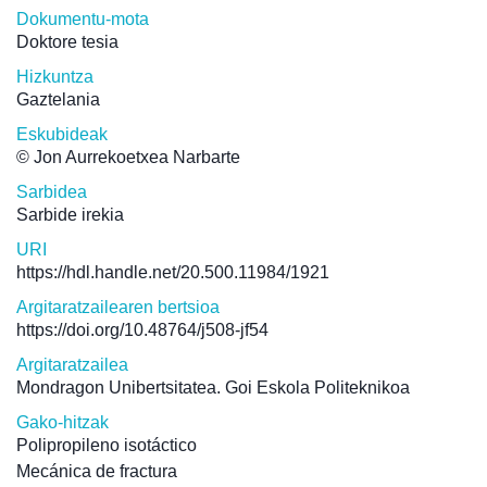
Dokumentu-mota
Doktore tesia
Hizkuntza
Gaztelania
Eskubideak
© Jon Aurrekoetxea Narbarte
Sarbidea
Sarbide irekia
URI
https://hdl.handle.net/20.500.11984/1921
Argitaratzailearen bertsioa
https://doi.org/10.48764/j508-jf54
Argitaratzailea
Mondragon Unibertsitatea. Goi Eskola Politeknikoa
Gako-hitzak
Polipropileno isotáctico
Mecánica de fractura