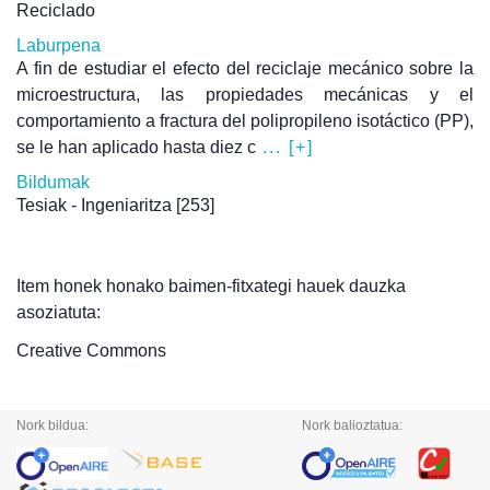
Reciclado
Laburpena
A fin de estudiar el efecto del reciclaje mecánico sobre la
microestructura, las propiedades mecánicas y el
comportamiento a fractura del polipropileno isotáctico (PP),
se le han aplicado hasta diez c
... [+]
Bildumak
Tesiak - Ingeniaritza
[253]
Item honek honako baimen-fitxategi hauek dauzka
asoziatuta:
Creative Commons
Nork bildua:
Nork balioztatua: