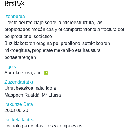
Izenburua
Efecto del reciclaje sobre la microestructura, las
propiedades mecánicas y el comportamiento a fractura del
polipropileno isotáctico
Birziklaketaren eragina polipropileno isotaktikoaren
mikroegitura, propietate mekaniko eta haustura
portaerarengan
Egilea
Aurrekoetxea, Jon
Zuzendaria(k)
Urrutibeaskoa Irala, Idoia
Maspoch Rualdà, Mª Lluïsa
Irakurtze Data
2003-06-20
Ikerketa taldea
Tecnología de plásticos y compuestos