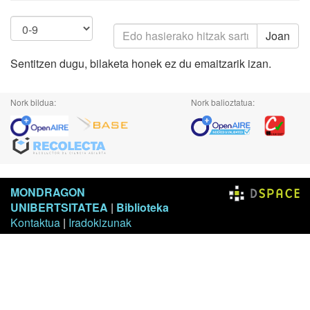
Joan
Sentitzen dugu, bilaketa honek ez du emaitzarik izan.
Nork bildua:
Nork balioztatua:
MONDRAGON
UNIBERTSITATEA
|
Biblioteka
Kontaktua
|
Iradokizunak