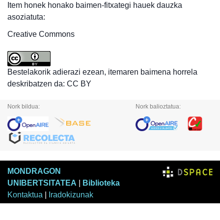
Item honek honako baimen-fitxategi hauek dauzka
asoziatuta:
Creative Commons
Bestelakorik adierazi ezean, itemaren baimena horrela
deskribatzen da: CC BY
Nork bildua:
Nork balioztatua:
MONDRAGON
UNIBERTSITATEA
|
Biblioteka
Kontaktua
|
Iradokizunak