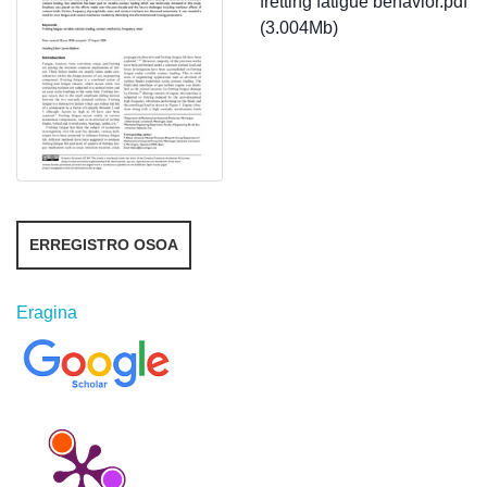
fretting fatigue behavior.pdf
(3.004Mb)
ERREGISTRO OSOA
Eragina