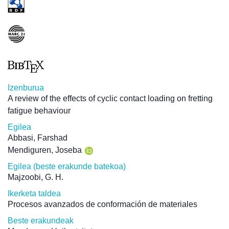
Izenburua
A review of the effects of cyclic contact loading on fretting
fatigue behaviour
Egilea
Abbasi, Farshad
Mendiguren, Joseba
Egilea (beste erakunde batekoa)
Majzoobi, G. H.
Ikerketa taldea
Procesos avanzados de conformación de materiales
Beste erakundeak