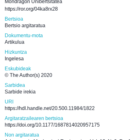
Mondragon Unibertsitatea
https://ror.org/04ka8rx28
Bertsioa
Bertsio argitaratua
Dokumentu-mota
Artikulua
Hizkuntza
Ingelesa
Eskubideak
© The Author(s) 2020
Sarbidea
Sarbide irekia
URI
https://hdl.handle.net/20.500.11984/1822
Argitaratzailearen bertsioa
https://doi.org/10.1177/1687814020957175
Non argitaratua