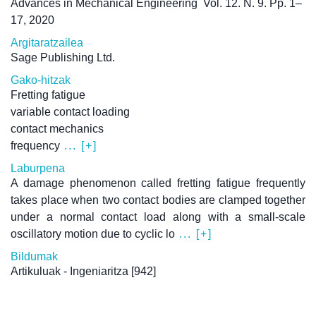
Advances in Mechanical Engineering
Vol. 12. N. 9. Pp. 1–
17, 2020
Argitaratzailea
Sage Publishing Ltd.
Gako-hitzak
Fretting fatigue
variable contact loading
contact mechanics
frequency
... [+]
Laburpena
A damage phenomenon called fretting fatigue frequently
takes place when two contact bodies are clamped together
under a normal contact load along with a small-scale
oscillatory motion due to cyclic lo
... [+]
Bildumak
Artikuluak - Ingeniaritza
[942]