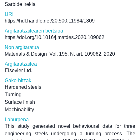
Sarbide irekia
URI
https://hdl.handle.net/20.500.11984/1809
Argitaratzailearen bertsioa
https://doi.org/10.1016/j.matdes.2020.109062
Non argitaratua
Materials & Design
Vol. 195. N. art. 109062, 2020
Argitaratzailea
Elsevier Ltd.
Gako-hitzak
Hardened steels
Turning
Surface finish
Machinability
Laburpena
This study generated novel behavioural data for three
engineering steels undergoing a turning process. The