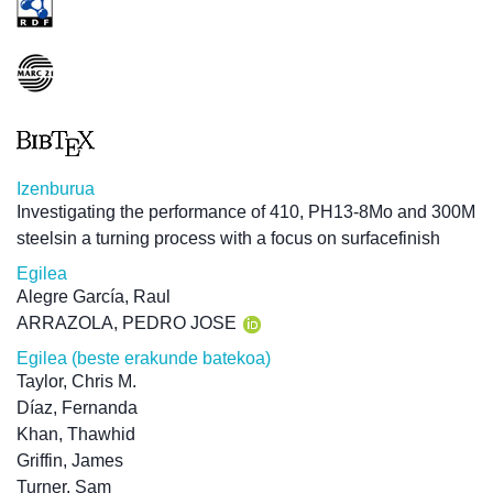
Izenburua
Investigating the performance of 410, PH13-8Mo and 300M
steelsin a turning process with a focus on surfacefinish
Egilea
Alegre García, Raul
ARRAZOLA, PEDRO JOSE
Egilea (beste erakunde batekoa)
Taylor, Chris M.
Díaz, Fernanda
Khan, Thawhid
Griffin, James
Turner, Sam