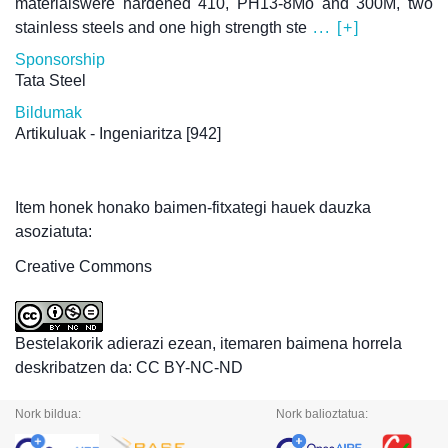
materialswere hardened 410, PH13-8Mo and 300M, two
stainless steels and one high strength ste
... [+]
Sponsorship
Tata Steel
Bildumak
Artikuluak - Ingeniaritza
[942]
Item honek honako baimen-fitxategi hauek dauzka
asoziatuta:
Creative Commons
Bestelakorik adierazi ezean, itemaren baimena horrela
deskribatzen da: CC BY-NC-ND
Nork bildua:
Nork balioztatua: