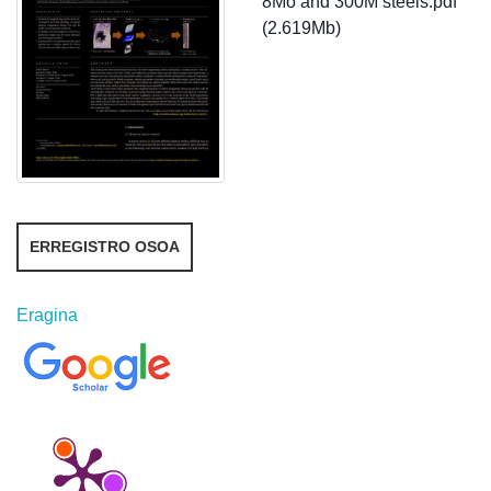
8Mo and 300M steels.pdf
(2.619Mb)
ERREGISTRO OSOA
Eragina