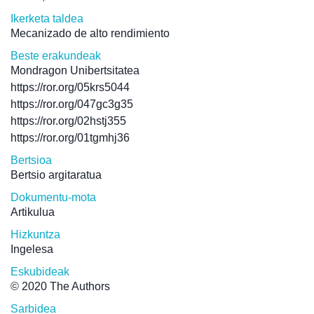
Ikerketa taldea
Mecanizado de alto rendimiento
Beste erakundeak
Mondragon Unibertsitatea
https://ror.org/05krs5044
https://ror.org/047gc3g35
https://ror.org/02hstj355
https://ror.org/01tgmhj36
Bertsioa
Bertsio argitaratua
Dokumentu-mota
Artikulua
Hizkuntza
Ingelesa
Eskubideak
© 2020 The Authors
Sarbidea