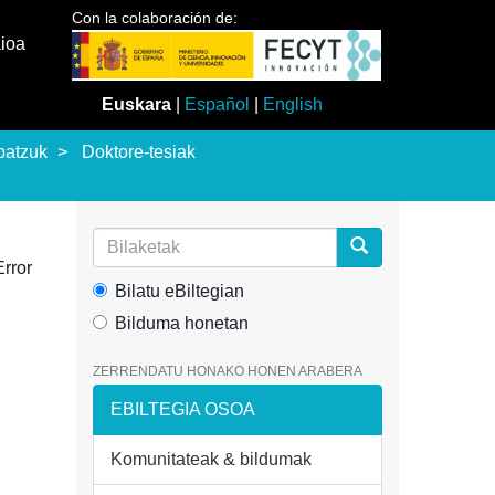
Con la colaboración de:
aioa
Euskara
|
Español
|
English
batzuk
Doktore-tesiak
rror
Bilatu eBiltegian
Bilduma honetan
ZERRENDATU HONAKO HONEN ARABERA
EBILTEGIA OSOA
Komunitateak & bildumak