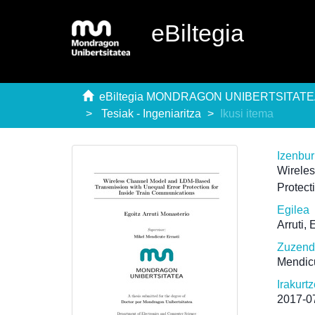
eBiltegia
eBiltegia MONDRAGON UNIBERTSITAT
Tesiak - Ingeniaritza
Ikusi itema
Izenbu
Wirele
Protect
Egilea
Arruti, 
Zuzenda
Mendicu
Irakurt
2017-0