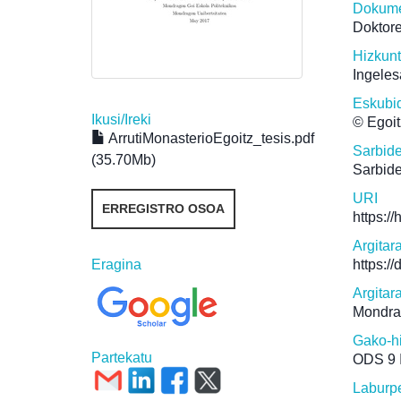
Dokume
Doktore
Hizkun
Ingeles
Eskubi
Ikusi/
Ireki
© Egoit
ArrutiMonasterioEgoitz_tesis.pdf
Sarbid
(35.70Mb)
Sarbide
URI
ERREGISTRO OSOA
https:/
Argitar
Eragina
https:/
Argitar
Mondrag
Gako-h
Partekatu
ODS 9 I
Laburp