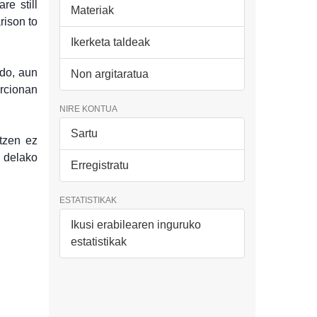
re still
Materiak
rison to
Ikerketa taldeak
ido, aun
Non argitaratua
rcionan
NIRE KONTUA
Sartu
tzen ez
 delako
Erregistratu
ESTATISTIKAK
Ikusi erabilearen inguruko
estatistikak