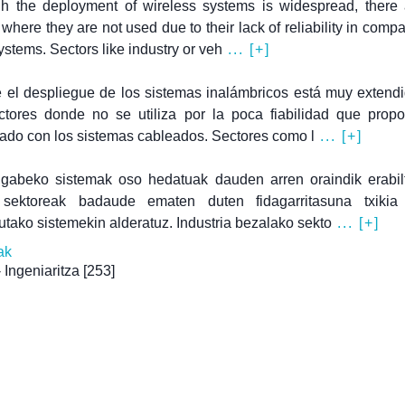
h the deployment of wireless systems is widespread, there a
 where they are not used due to their lack of reliability in compa
ystems. Sectors like industry or veh
... [+]
el despliegue de los sistemas inalámbricos está muy extend
ctores donde no se utiliza por la poca fiabilidad que propo
do con los sistemas cableados. Sectores como l
... [+]
k gabeko sistemak oso hedatuak dauden arren oraindik erabil
 sektoreak badaude ematen duten fidagarritasuna txikia
utako sistemekin alderatuz. Industria bezalako sekto
... [+]
ak
- Ingeniaritza
[253]