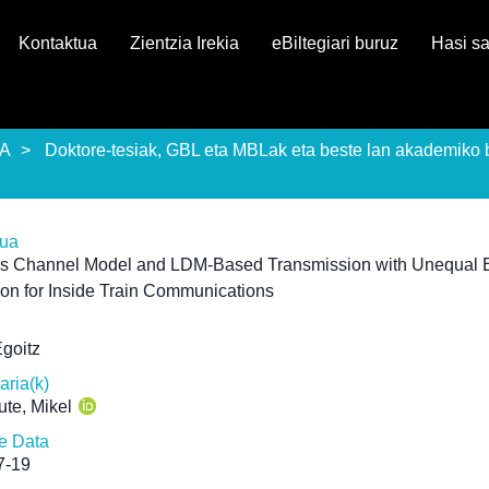
Kontaktua
Zientzia Irekia
eBiltegiari buruz
Hasi s
EA
Doktore-tesiak, GBL eta MBLak eta beste lan akademiko 
rua
ss Channel Model and LDM-Based Transmission with Unequal E
ion for Inside Train Communications
Egoitz
ria(k)
te, Mikel
ze Data
7-19