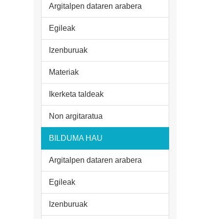
Argitalpen dataren arabera
Egileak
Izenburuak
Materiak
Ikerketa taldeak
Non argitaratua
BILDUMA HAU
Argitalpen dataren arabera
Egileak
Izenburuak