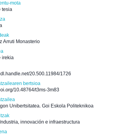
ntu-mota
 tesia
tza
a
deak
z Arruti Monasterio
ea
 irekia
/hdl.handle.net/20.500.11984/1726
atzailearen bertsioa
/doi.org/10.48764/t3ms-3m83
atzailea
on Unibertsitatea. Goi Eskola Politeknikoa
itzak
ndustria, innovación e infraestructura
ena