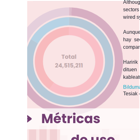
Althoug
sectors
wired s
Aunque 
hay se
compara
Hariri
dituen
kableat
Bildum
Tesiak 