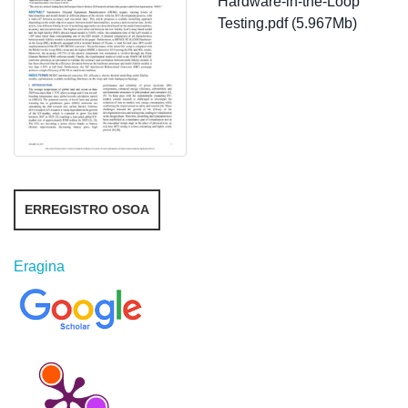
Hardware-in-the-Loop
Testing.pdf (5.967Mb)
ERREGISTRO OSOA
Eragina