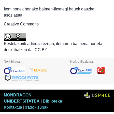
Item honek honako baimen-fitxategi hauek dauzka
asoziatuta:
Creative Commons
Bestelakorik adierazi ezean, itemaren baimena horrela
deskribatzen da: CC BY
Nork bildua:
Nork balioztatua:
MONDRAGON
UNIBERTSITATEA
|
Biblioteka
Kontaktua
|
Iradokizunak