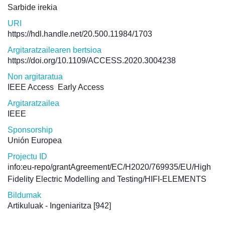
Sarbide irekia
URI
https://hdl.handle.net/20.500.11984/1703
Argitaratzailearen bertsioa
https://doi.org/10.1109/ACCESS.2020.3004238
Non argitaratua
IEEE Access
Early Access
Argitaratzailea
IEEE
Sponsorship
Unión Europea
Projectu ID
info:eu-repo/grantAgreement/EC/H2020/769935/EU/High
Fidelity Electric Modelling and Testing/HIFI-ELEMENTS
Bildumak
Artikuluak - Ingeniaritza
[942]