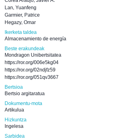
Corea Araujo, Javier A.
Lan, Yuanfeng
Garmier, Patrice
Hegazy, Omar
Ikerketa taldea
Almacenamiento de energía
Beste erakundeak
Mondragon Unibertsitatea
https://ror.org/006e5kg04
https://ror.org/02ndjfz59
https://ror.org/051qv3667
Bertsioa
Bertsio argitaratua
Dokumentu-mota
Artikulua
Hizkuntza
Ingelesa
Sarbidea