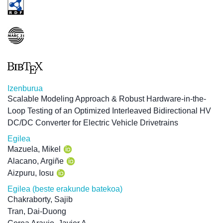
Izenburua
Scalable Modeling Approach & Robust Hardware-in-the-
Loop Testing of an Optimized Interleaved Bidirectional HV
DC/DC Converter for Electric Vehicle Drivetrains
Egilea
Mazuela, Mikel
Alacano, Argiñe
Aizpuru, Iosu
Egilea (beste erakunde batekoa)
Chakraborty, Sajib
Tran, Dai-Duong