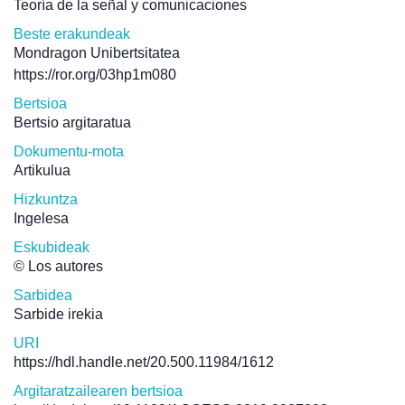
Teoría de la señal y comunicaciones
Beste erakundeak
Mondragon Unibertsitatea
https://ror.org/03hp1m080
Bertsioa
Bertsio argitaratua
Dokumentu-mota
Artikulua
Hizkuntza
Ingelesa
Eskubideak
© Los autores
Sarbidea
Sarbide irekia
URI
https://hdl.handle.net/20.500.11984/1612
Argitaratzailearen bertsioa