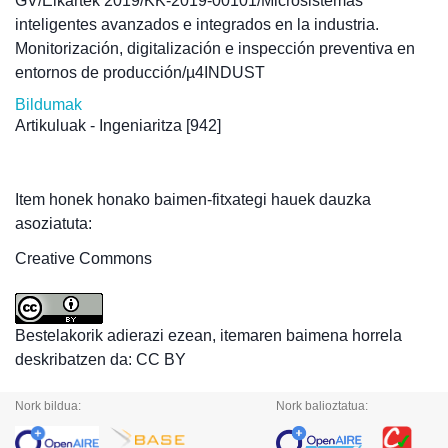
GV/Elkartek 2019/KK-2019-00101/Microsistemas
inteligentes avanzados e integrados en la industria.
Monitorización, digitalización e inspección preventiva en
entornos de producción/µ4INDUST
Bildumak
Artikuluak - Ingeniaritza
[942]
Item honek honako baimen-fitxategi hauek dauzka
asoziatuta:
Creative Commons
Bestelakorik adierazi ezean, itemaren baimena horrela
deskribatzen da: CC BY
Nork bildua:
Nork balioztatua: