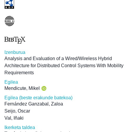
Izenburua
Analysis and Evaluation of a Wired/Wireless Hybrid
Architecture for Distributed Control Systems With Mobility
Requirements
Egilea
Mendicute, Mikel
Egilea (beste erakunde batekoa)
Fernández Ganzabal, Zaloa
Seijo, Oscar
Val, Iñaki
Ikerketa taldea