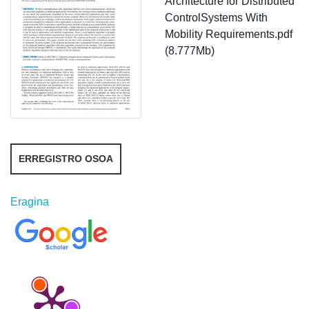
Architecture for Distributed
ControlSystems With
Mobility Requirements.pdf
(8.777Mb)
ERREGISTRO OSOA
Eragina