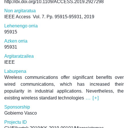
http://dx.doi.org/10.1109/ACCESS.2019.2927298
Non argitaratua
IEEE Access
Vol. 7. Pp. 95915-95931, 2019
Lehenengo orria
95915
Azken orria
95931
Argitaratzailea
IEEE
Laburpena
Wireless communications offer significant benefits over
wired communications, which has increased their
popularity in industrial applications. Nevertheless, the
existing wireless standard technologies
... [+]
Sponsorship
Gobierno Vasco
Projectu ID