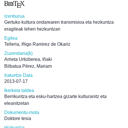
Izenburua
Gertuko kultura ondarearen transmisioa eta hezkuntza
eragileak lehen hezkuntzan
Egilea
Telleria, Iñigo Ramirez de Okariz
Zuzendaria(k)
Arrieta Urtizberea, Iñaki
Bilbatua Pérez, Mariam
Irakurtze Data
2013-07-17
Ikerketa taldea
Berrikuntza eta esku-hartzea gizarte kulturanitz eta
eleanitzetan
Dokumentu-mota
Doktore tesia
Hizkuntza