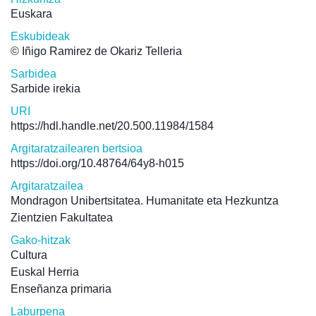
Euskara
Eskubideak
© Iñigo Ramirez de Okariz Telleria
Sarbidea
Sarbide irekia
URI
https://hdl.handle.net/20.500.11984/1584
Argitaratzailearen bertsioa
https://doi.org/10.48764/64y8-h015
Argitaratzailea
Mondragon Unibertsitatea. Humanitate eta Hezkuntza
Zientzien Fakultatea
Gako-hitzak
Cultura
Euskal Herria
Enseñanza primaria
Laburpena