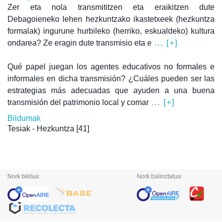
Zer eta nola transmititzen eta eraikitzen dute
Debagoieneko lehen hezkuntzako ikastetxeek (hezkuntza
formalak) ingurune hurbileko (herriko, eskualdeko) kultura
ondarea? Ze eragin dute transmisio eta e
... [+]
Qué papel juegan los agentes educativos no formales e
informales en dicha transmisión? ¿Cuáles pueden ser las
estrategias más adecuadas que ayuden a una buena
transmisión del patrimonio local y comar
... [+]
Bildumak
Tesiak - Hezkuntza
[41]
Nork bildua:
Nork balioztatua: