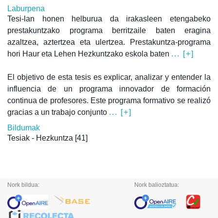
Laburpena
Tesi-lan honen helburua da irakasleen etengabeko
prestakuntzako programa berritzaile baten eragina
azaltzea, aztertzea eta ulertzea. Prestakuntza-programa
hori Haur eta Lehen Hezkuntzako eskola baten
... [+]
El objetivo de esta tesis es explicar, analizar y entender la
influencia de un programa innovador de formación
continua de profesores. Este programa formativo se realizó
gracias a un trabajo conjunto
... [+]
Bildumak
Tesiak - Hezkuntza
[41]
Nork bildua:
Nork balioztatua: