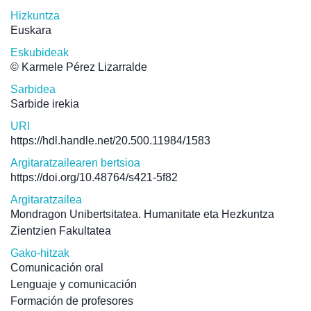
Hizkuntza
Euskara
Eskubideak
© Karmele Pérez Lizarralde
Sarbidea
Sarbide irekia
URI
https://hdl.handle.net/20.500.11984/1583
Argitaratzailearen bertsioa
https://doi.org/10.48764/s421-5f82
Argitaratzailea
Mondragon Unibertsitatea. Humanitate eta Hezkuntza
Zientzien Fakultatea
Gako-hitzak
Comunicación oral
Lenguaje y comunicación
Formación de profesores