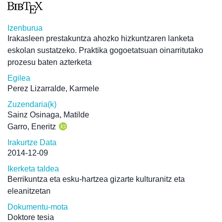
Izenburua
Irakasleen prestakuntza ahozko hizkuntzaren lanketa
eskolan sustatzeko. Praktika gogoetatsuan oinarritutako
prozesu baten azterketa
Egilea
Perez Lizarralde, Karmele
Zuzendaria(k)
Sainz Osinaga, Matilde
Garro, Eneritz
Irakurtze Data
2014-12-09
Ikerketa taldea
Berrikuntza eta esku-hartzea gizarte kulturanitz eta
eleanitzetan
Dokumentu-mota
Doktore tesia