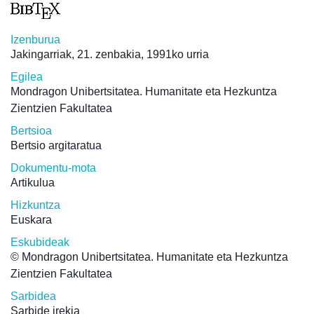
Izenburua
Jakingarriak, 21. zenbakia, 1991ko urria
Egilea
Mondragon Unibertsitatea. Humanitate eta Hezkuntza
Zientzien Fakultatea
Bertsioa
Bertsio argitaratua
Dokumentu-mota
Artikulua
Hizkuntza
Euskara
Eskubideak
© Mondragon Unibertsitatea. Humanitate eta Hezkuntza
Zientzien Fakultatea
Sarbidea
Sarbide irekia