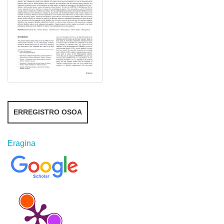
ERREGISTRO OSOA
Eragina