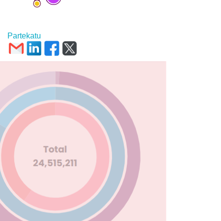
Partekatu