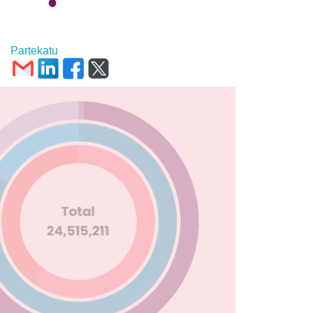
Partekatu