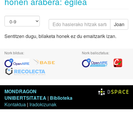
honen arabera: egilea
Joan
Sentitzen dugu, bilaketa honek ez du emaitzarik izan.
Nork bildua:
Nork balioztatua:
MONDRAGON
UNIBERTSITATEA
|
Biblioteka
Kontaktua
|
Iradokizunak