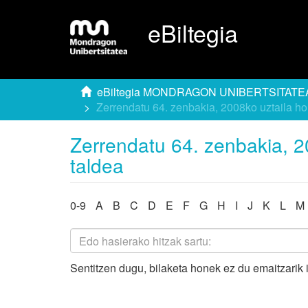
eBiltegia
eBiltegia MONDRAGON UNIBERTSITATE
Zerrendatu 64. zenbakia, 2008ko uztaila ho
Zerrendatu 64. zenbakia, 2
taldea
0-9
A
B
C
D
E
F
G
H
I
J
K
L
M
Sentitzen dugu, bilaketa honek ez du emaitzarik 