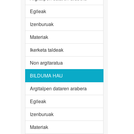
Egileak
Izenburuak
Materiak
Ikerketa taldeak
Non argitaratua
BILDUMA HAU
Argitalpen dataren arabera
Egileak
Izenburuak
Materiak