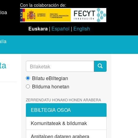
Con la colaboración de:
aioa
Euskara
|
Español
|
English
ila
ta
Bilatu eBiltegian
Bilduma honetan
ZERRENDATU HONAKO HONEN ARABERA
EBILTEGIA OSOA
Komunitateak & bildumak
Argitalpen dataren arabera