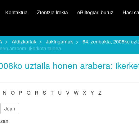
Kontaktua
Zientzia Irekia
eBiltegiari buruz
Hasi s
A
Aldizkariak
Jakingarriak
64. zenbakia, 2008ko uzta
nen arabera: ikerketa taldea
008ko uztaila honen arabera: ikerke
N
O
P
Q
R
S
T
U
V
W
X
Y
Z
Joan
izan.