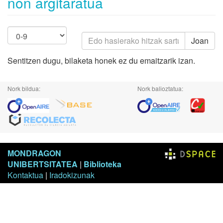
non argitaratua
Joan
Sentitzen dugu, bilaketa honek ez du emaitzarik izan.
Nork bildua:
Nork balioztatua:
MONDRAGON
UNIBERTSITATEA
|
Biblioteka
Kontaktua
|
Iradokizunak