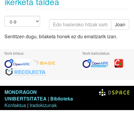
ikerketa taldea
Joan
Sentitzen dugu, bilaketa honek ez du emaitzarik izan.
Nork bildua:
Nork balioztatua:
MONDRAGON
UNIBERTSITATEA
|
Biblioteka
Kontaktua
|
Iradokizunak