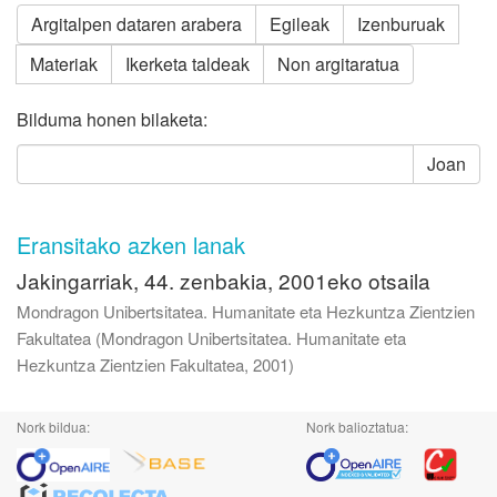
Argitalpen dataren arabera
Egileak
Izenburuak
Materiak
Ikerketa taldeak
Non argitaratua
Bilduma honen bilaketa:
Joan
Eransitako azken lanak
Jakingarriak, 44. zenbakia, 2001eko otsaila
Mondragon Unibertsitatea. Humanitate eta Hezkuntza Zientzien
Fakultatea
(
Mondragon Unibertsitatea. Humanitate eta
Hezkuntza Zientzien Fakultatea
,
2001
)
Nork bildua:
Nork balioztatua: