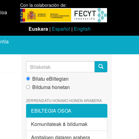
Con la colaboración de:
aioa
Euskara
|
Español
|
English
rila
Bilatu eBiltegian
Bilduma honetan
ZERRENDATU HONAKO HONEN ARABERA
EBILTEGIA OSOA
Komunitateak & bildumak
Argitalpen dataren arabera