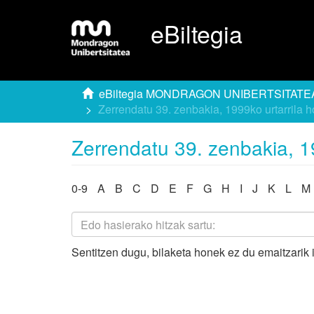
eBiltegia
eBiltegia MONDRAGON UNIBERTSITATE
Zerrendatu 39. zenbakia, 1999ko urtarrila 
Zerrendatu 39. zenbakia, 1
0-9
A
B
C
D
E
F
G
H
I
J
K
L
M
Sentitzen dugu, bilaketa honek ez du emaitzarik 