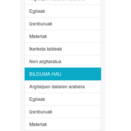
Egileak
Izenburuak
Materiak
Ikerketa taldeak
Non argitaratua
BILDUMA HAU
Argitalpen dataren arabera
Egileak
Izenburuak
Materiak