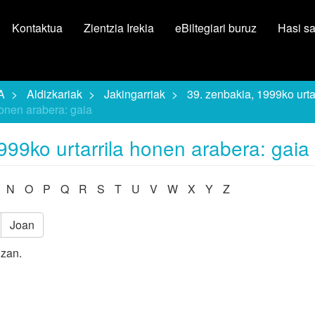
Kontaktua
Zientzia Irekia
eBiltegiari buruz
Hasi s
A
Aldizkariak
Jakingarriak
39. zenbakia, 1999ko urtar
honen arabera: gaia
999ko urtarrila honen arabera: gaia
N
O
P
Q
R
S
T
U
V
W
X
Y
Z
Joan
izan.