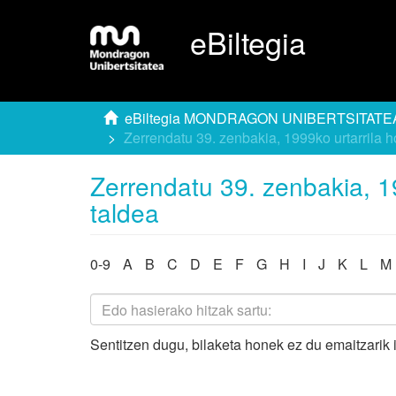
eBiltegia
eBiltegia MONDRAGON UNIBERTSITATE
Zerrendatu 39. zenbakia, 1999ko urtarrila h
Zerrendatu 39. zenbakia, 19
taldea
0-9
A
B
C
D
E
F
G
H
I
J
K
L
M
Sentitzen dugu, bilaketa honek ez du emaitzarik 