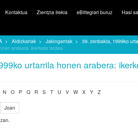
Kontaktua
Zientzia Irekia
eBiltegiari buruz
Hasi s
A
Aldizkariak
Jakingarriak
39. zenbakia, 1999ko urtar
onen arabera: ikerketa taldea
99ko urtarrila honen arabera: ikerk
N
O
P
Q
R
S
T
U
V
W
X
Y
Z
Joan
izan.