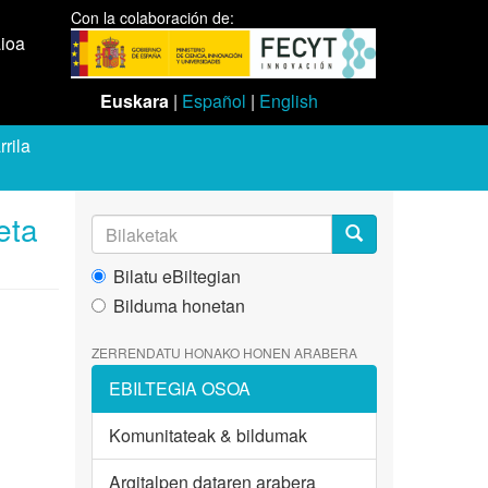
Con la colaboración de:
aioa
Euskara
|
Español
|
English
rila
eta
Bilatu eBiltegian
Bilduma honetan
ZERRENDATU HONAKO HONEN ARABERA
EBILTEGIA OSOA
Komunitateak & bildumak
Argitalpen dataren arabera