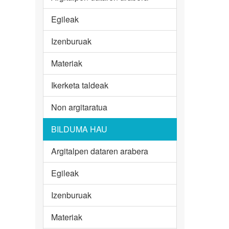
Egileak
Izenburuak
Materiak
Ikerketa taldeak
Non argitaratua
BILDUMA HAU
Argitalpen dataren arabera
Egileak
Izenburuak
Materiak