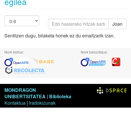
egilea
Joan
Sentitzen dugu, bilaketa honek ez du emaitzarik izan.
Nork bildua:
Nork balioztatua:
MONDRAGON
UNIBERTSITATEA
|
Biblioteka
Kontaktua
|
Iradokizunak