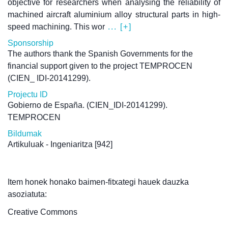
objective for researchers when analysing the reliability of
machined aircraft aluminium alloy structural parts in high-
speed machining. This wor
... [+]
Sponsorship
The authors thank the Spanish Governments for the
financial support given to the project TEMPROCEN
(CIEN_ IDI-20141299).
Projectu ID
Gobierno de España. (CIEN_IDI-20141299).
TEMPROCEN
Bildumak
Artikuluak - Ingeniaritza
[942]
Item honek honako baimen-fitxategi hauek dauzka
asoziatuta:
Creative Commons