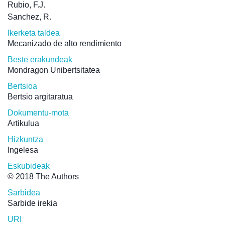
Rubio, F.J.
Sanchez, R.
Ikerketa taldea
Mecanizado de alto rendimiento
Beste erakundeak
Mondragon Unibertsitatea
Bertsioa
Bertsio argitaratua
Dokumentu-mota
Artikulua
Hizkuntza
Ingelesa
Eskubideak
© 2018 The Authors
Sarbidea
Sarbide irekia
URI