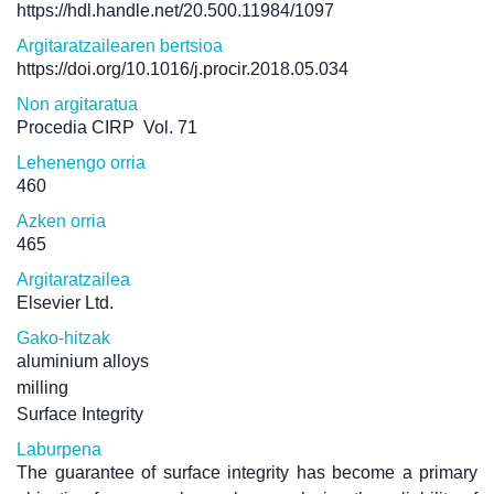
https://hdl.handle.net/20.500.11984/1097
Argitaratzailearen bertsioa
https://doi.org/10.1016/j.procir.2018.05.034
Non argitaratua
Procedia CIRP
Vol. 71
Lehenengo orria
460
Azken orria
465
Argitaratzailea
Elsevier Ltd.
Gako-hitzak
aluminium alloys
milling
Surface Integrity
Laburpena
The guarantee of surface integrity has become a primary