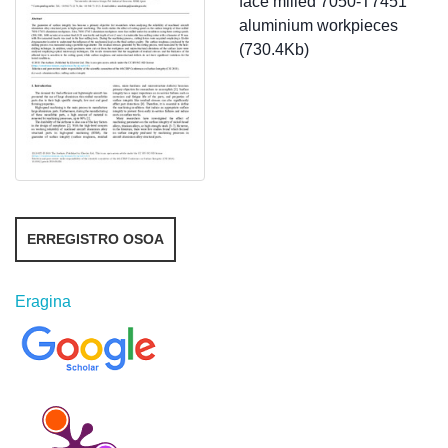
face milled 7050-T7451
aluminium workpieces
(730.4Kb)
ERREGISTRO OSOA
Eragina