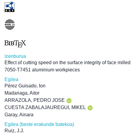
Izenburua
Effect of cutting speed on the surface integrity of face milled
7050-T7451 aluminium workpieces
Egilea
Pérez Guisado, Ion
Madariaga, Aitor
ARRAZOLA, PEDRO JOSE
CUESTA ZABALAJAUREGUI, MIKEL
Garay, Ainara
Egilea (beste erakunde batekoa)
Ruiz, J.J.