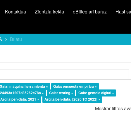
Kontaktua
Zientzia Irekia
eBiltegiari buruz
Hasi s
A
Bilatu
Gaia: máquina herramienta ×
Gaia: encuesta empírica ×
fb24493a1207d35262c78a ×
Gaia: testing ×
Gaia: gemelo digital ×
Argitalpen-data: 2021 ×
Argitalpen-data: [2020 TO 2022] ×
Mostrar filtros a