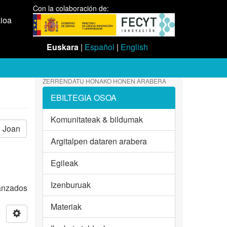
Con la colaboración de:
aioa
Euskara
|
Español
|
English
ZERRENDATU HONAKO HONEN ARABERA
EBILTEGIA OSOA
Komunitateak & bildumak
Joan
Argitalpen dataren arabera
Egileak
Izenburuak
vanzados
Materiak