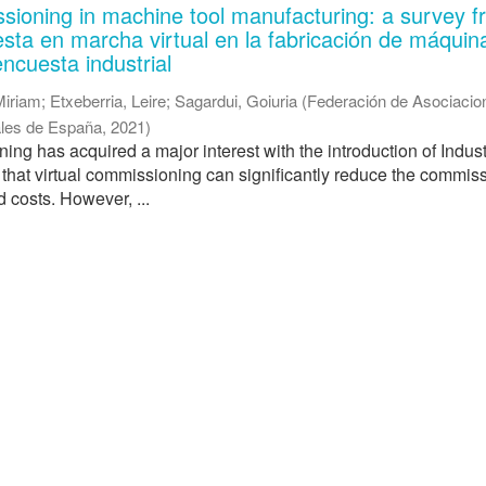
ssioning in machine tool manufacturing: a survey 
esta en marcha virtual en la fabricación de máquin
ncuesta industrial
Miriam
;
Etxeberria, Leire
;
Sagardui, Goiuria
(
Federación de Asociacio
iales de España
,
2021
)
ing has acquired a major interest with the introduction of Indust
d that virtual commissioning can significantly reduce the commis
d costs. However, ...