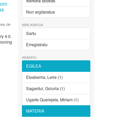
Ikerketa taldeak
from
as
Non argitaratua
nes de
NIRE KONTUA
Sartu
ry 4.0.
sioning
Erregistratu
ARAKATU
EGILEA
Etxeberria, Leire (1)
Sagardui, Goiuria (1)
Ugarte Querejeta, Miriam (1)
MATERIA