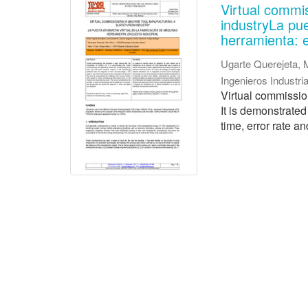
Virtual commi
industryLa pu
herramienta: e
Ugarte Querejeta, 
Ingenieros Industr
Virtual commission
It is demonstrate
time, error rate an