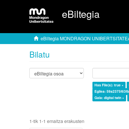
eBiltegia
eBiltegia MONDRAGON UNIBERTSITATE
Bilatu
Has File(s): true ×
Egilea: 59a2375f63
Gaia: digital twin ×
1-tik 1-1 emaitza erakusten