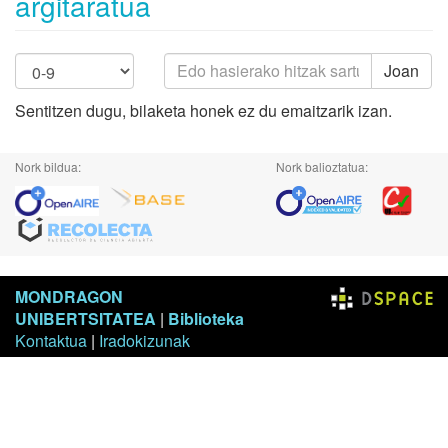
argitaratua
Joan
Sentitzen dugu, bilaketa honek ez du emaitzarik izan.
Nork bildua:
Nork balioztatua:
MONDRAGON
UNIBERTSITATEA
|
Biblioteka
Kontaktua
|
Iradokizunak