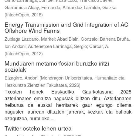
Garramiola Alday, Fernando
;
Almandoz Larralde, Gaizka
(
IntechOpen
,
2018
)
Energy Transmission and Grid Integration of AC
Offshore Wind Farms
Zubiaga Lazcano, Markel
;
Abad Biain, Gonzalo
;
Barrena Bruña,
Ion Andoni
;
Aurtenetxea Larrinaga, Sergio
;
Cárcar, A.
(
IntechOpen
,
2012
)
Munduaren metamorfosiari buruzko iritzi
sozialak
Eizagirre, Andoni
(
Mondragon Unibertsitatea. Humanitate eta
Hezkuntza Zientzien Fakultatea
,
2026
)
Txosten honek Euskadiko Gaurkotasuna 2025
azterlanaren emaitza nagusiak biltzen ditu. Azterlanaren
helburua da euskal herritarrek gaur egungo dilema
nagusien aurrean dituzten jarrerak, kezkak eta balioak
ezagutzea, hurbileko ...
Twitter osteko lehen urtea