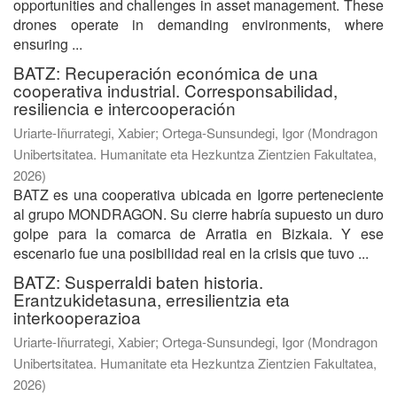
opportunities and challenges in asset management. These
drones operate in demanding environments, where
ensuring ...
BATZ: Recuperación económica de una
cooperativa industrial. Corresponsabilidad,
resiliencia e intercooperación
Uriarte-Iñurrategi, Xabier
;
Ortega-Sunsundegi, Igor
(
Mondragon
Unibertsitatea. Humanitate eta Hezkuntza Zientzien Fakultatea
,
2026
)
BATZ es una cooperativa ubicada en Igorre perteneciente
al grupo MONDRAGON. Su cierre habría supuesto un duro
golpe para la comarca de Arratia en Bizkaia. Y ese
escenario fue una posibilidad real en la crisis que tuvo ...
BATZ: Susperraldi baten historia.
Erantzukidetasuna, erresilientzia eta
interkooperazioa
Uriarte-Iñurrategi, Xabier
;
Ortega-Sunsundegi, Igor
(
Mondragon
Unibertsitatea. Humanitate eta Hezkuntza Zientzien Fakultatea
,
2026
)