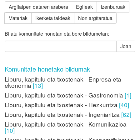
Argitalpen dataren arabera
Egileak
Izenburuak
Materiak
Ikerketa taldeak
Non argitaratua
Bilatu komunitate honetan eta bere bildumetan:
Joan
Komunitate honetako bildumak
Liburu, kapitulu eta txostenak - Enpresa eta
ekonomia
[13]
Liburu, kapitulu eta txostenak - Gastronomia
[1]
Liburu, kapitulu eta txostenak - Hezkuntza
[40]
Liburu, kapitulu eta txostenak - Ingeniaritza
[62]
Liburu, kapitulu eta txostenak - Komunikazioa
[10]
Liburu, kapitulu eta txostenak - Kooperatibismoa