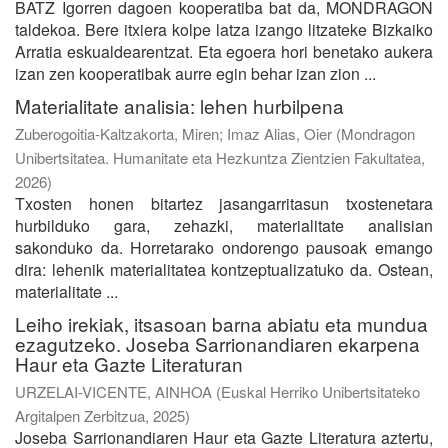
BATZ Igorren dagoen kooperatiba bat da, MONDRAGON
taldekoa. Bere itxiera kolpe latza izango litzateke Bizkaiko
Arratia eskualdearentzat. Eta egoera hori benetako aukera
izan zen kooperatibak aurre egin behar izan zion ...
Materialitate analisia: lehen hurbilpena
Zuberogoitia-Kaltzakorta, Miren
;
Imaz Alias, Oier
(
Mondragon
Unibertsitatea. Humanitate eta Hezkuntza Zientzien Fakultatea
,
2026
)
Txosten honen bitartez jasangarritasun txostenetara
hurbilduko gara, zehazki, materialitate analisian
sakonduko da. Horretarako ondorengo pausoak emango
dira: lehenik materialitatea kontzeptualizatuko da. Ostean,
materialitate ...
Leiho irekiak, itsasoan barna abiatu eta mundua
ezagutzeko. Joseba Sarrionandiaren ekarpena
Haur eta Gazte Literaturan
URZELAI-VICENTE, AINHOA
(
Euskal Herriko Unibertsitateko
Argitalpen Zerbitzua
,
2025
)
Joseba Sarrionandiaren Haur eta Gazte Literatura aztertu,