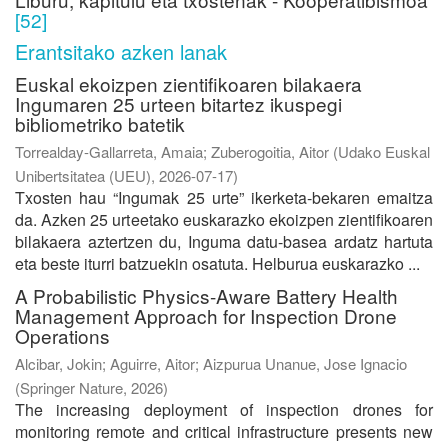
[52]
Erantsitako azken lanak
Euskal ekoizpen zientifikoaren bilakaera
Ingumaren 25 urteen bitartez ikuspegi
bibliometriko batetik
Torrealday-Gallarreta, Amaia
;
Zuberogoitia, Aitor
(
Udako Euskal
Unibertsitatea (UEU)
,
2026-07-17
)
Txosten hau “Ingumak 25 urte” ikerketa-bekaren emaitza
da. Azken 25 urteetako euskarazko ekoizpen zientifikoaren
bilakaera aztertzen du, Inguma datu-basea ardatz hartuta
eta beste iturri batzuekin osatuta. Helburua euskarazko ...
A Probabilistic Physics-Aware Battery Health
Management Approach for Inspection Drone
Operations
Alcibar, Jokin
;
Aguirre, Aitor
;
Aizpurua Unanue, Jose Ignacio
(
Springer Nature
,
2026
)
The increasing deployment of inspection drones for
monitoring remote and critical infrastructure presents new