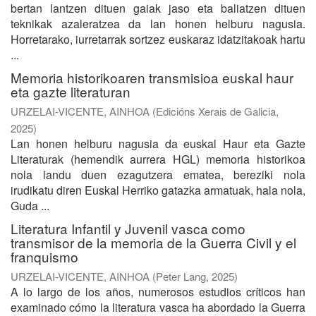
bertan lantzen dituen gaiak jaso eta baliatzen dituen
teknikak azaleratzea da lan honen helburu nagusia.
Horretarako, iurretarrak sortzez euskaraz idatzitakoak hartu
...
Memoria historikoaren transmisioa euskal haur
eta gazte literaturan
URZELAI-VICENTE, AINHOA
(
Edicións Xerais de Galicia
,
2025
)
Lan honen helburu nagusia da euskal Haur eta Gazte
Literaturak (hemendik aurrera HGL) memoria historikoa
nola landu duen ezagutzera ematea, bereziki nola
irudikatu diren Euskal Herriko gatazka armatuak, hala nola,
Guda ...
Literatura Infantil y Juvenil vasca como
transmisor de la memoria de la Guerra Civil y el
franquismo
URZELAI-VICENTE, AINHOA
(
Peter Lang
,
2025
)
A lo largo de los años, numerosos estudios críticos han
examinado cómo la literatura vasca ha abordado la Guerra