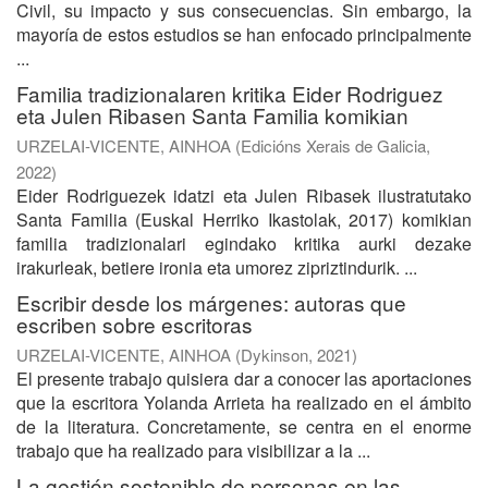
Civil, su impacto y sus consecuencias. Sin embargo, la
mayoría de estos estudios se han enfocado principalmente
...
Familia tradizionalaren kritika Eider Rodriguez
eta Julen Ribasen Santa Familia komikian
URZELAI-VICENTE, AINHOA
(
Edicións Xerais de Galicia
,
2022
)
Eider Rodriguezek idatzi eta Julen Ribasek ilustratutako
Santa Familia (Euskal Herriko Ikastolak, 2017) komikian
familia tradizionalari egindako kritika aurki dezake
irakurleak, betiere ironia eta umorez zipriztindurik. ...
Escribir desde los márgenes: autoras que
escriben sobre escritoras
URZELAI-VICENTE, AINHOA
(
Dykinson
,
2021
)
El presente trabajo quisiera dar a conocer las aportaciones
que la escritora Yolanda Arrieta ha realizado en el ámbito
de la literatura. Concretamente, se centra en el enorme
trabajo que ha realizado para visibilizar a la ...
La gestión sostenible de personas en las