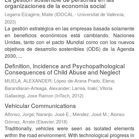
organizaciones de la economía social
Legarra Eizagirre, Maite
(
IDOCAL - Universitat de València
,
2023
)
La gestión estratégica en las empresas basada solamente
en beneficios económicos está cambiando. Naciones
Unidas, tanto con el pacto Mundial como con los nuevos
objetivos de desarrollo sostenibles (ODS) de la Agenda
2030, ...
Definition, Incidence and Psychopathological
Consequences of Child Abuse and Neglect
MUELA, ALEXANDER
;
López-de-Arana Prado, Elena
;
Barandiaran-Arteaga, Alexander
;
Larrea, Inaki
;
Vitoria
Gallastegi, Jose Ramon
(
InTech
,
2012
)
Vehicular Communications
Alfonso, Jorge
;
Naranjo, José E.
;
Méndez, José M.
;
Alonso
Gómez, Arrate
(
Elsevier
,
2018
)
Traditionally, vehicles were seen as isolated elements
within the road environment. With technological progress in