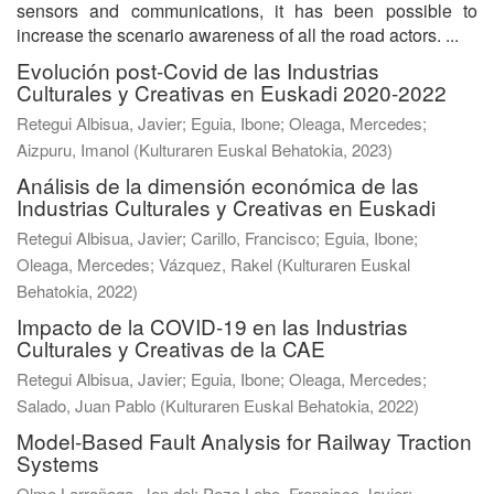
sensors and communications, it has been possible to
increase the scenario awareness of all the road actors. ...
Evolución post-Covid de las Industrias
Culturales y Creativas en Euskadi 2020-2022
Retegui Albisua, Javier
;
Eguia, Ibone
;
Oleaga, Mercedes
;
Aizpuru, Imanol
(
Kulturaren Euskal Behatokia
,
2023
)
Análisis de la dimensión económica de las
Industrias Culturales y Creativas en Euskadi
Retegui Albisua, Javier
;
Carillo, Francisco
;
Eguia, Ibone
;
Oleaga, Mercedes
;
Vázquez, Rakel
(
Kulturaren Euskal
Behatokia
,
2022
)
Impacto de la COVID-19 en las Industrias
Culturales y Creativas de la CAE
Retegui Albisua, Javier
;
Eguia, Ibone
;
Oleaga, Mercedes
;
Salado, Juan Pablo
(
Kulturaren Euskal Behatokia
,
2022
)
Model-Based Fault Analysis for Railway Traction
Systems
Olmo Larrañaga, Jon del
;
Poza Lobo, Francisco Javier
;