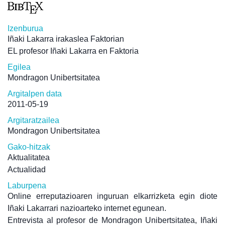
Izenburua
Iñaki Lakarra irakaslea Faktorian
EL profesor Iñaki Lakarra en Faktoria
Egilea
Mondragon Unibertsitatea
Argitalpen data
2011-05-19
Argitaratzailea
Mondragon Unibertsitatea
Gako-hitzak
Aktualitatea
Actualidad
Laburpena
Online erreputazioaren inguruan elkarrizketa egin diote
Iñaki Lakarrari nazioarteko internet egunean.
Entrevista al profesor de Mondragon Unibertsitatea, Iñaki