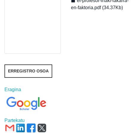
el-profesor-inaki-lakarra-
en-faktoria.pdf (34.37Kb)
ERREGISTRO OSOA
Eragina
Partekatu