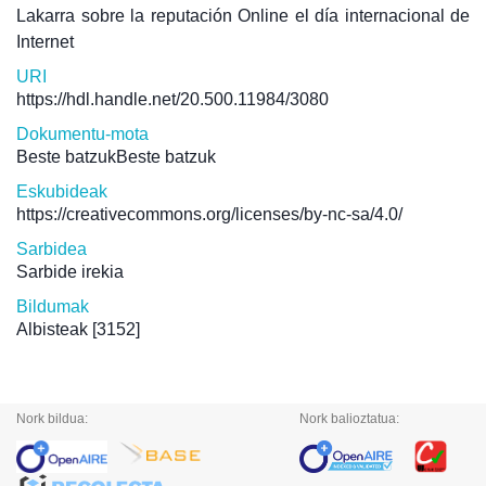
Lakarra sobre la reputación Online el día internacional de
Internet
URI
https://hdl.handle.net/20.500.11984/3080
Dokumentu-mota
Beste batzukBeste batzuk
Eskubideak
https://creativecommons.org/licenses/by-nc-sa/4.0/
Sarbidea
Sarbide irekia
Bildumak
Albisteak
[3152]
Nork bildua:
Nork balioztatua: