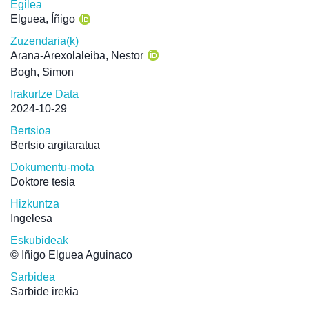
Egilea
Elguea, Íñigo
Zuzendaria(k)
Arana-Arexolaleiba, Nestor
Bogh, Simon
Irakurtze Data
2024-10-29
Bertsioa
Bertsio argitaratua
Dokumentu-mota
Doktore tesia
Hizkuntza
Ingelesa
Eskubideak
© Iñigo Elguea Aguinaco
Sarbidea
Sarbide irekia