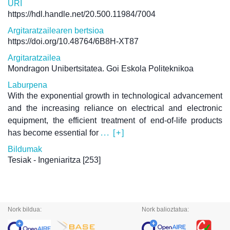
URI
https://hdl.handle.net/20.500.11984/7004
Argitaratzailearen bertsioa
https://doi.org/10.48764/6B8H-XT87
Argitaratzailea
Mondragon Unibertsitatea. Goi Eskola Politeknikoa
Laburpena
With the exponential growth in technological advancement
and the increasing reliance on electrical and electronic
equipment, the efficient treatment of end-of-life products
has become essential for
... [+]
Bildumak
Tesiak - Ingeniaritza
[253]
Nork bildua:
Nork balioztatua: