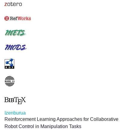
Izenburua
Reinforcement Learning Approaches for Collaborative
Robot Control in Manipulation Tasks