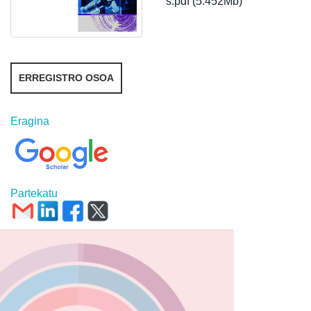
s.pdf (5.452Mb)
ERREGISTRO OSOA
Eragina
Partekatu