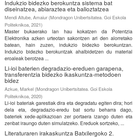
Indukzio bidezko berokuntza sistema bat
diseinatzea, abiaraztea eta balioztatzea
Mendi Altube, Amaiur
(
Mondragon Unibertsitatea. Goi Eskola
Politeknikoa
,
2021
)
Master bukaerako lan hau kokatzen da Potentzia
Elektronika azken urteotan sakontzen ari den alorretako
batean, hain zuzen, indukzio bidezko berokuntzan.
Indukzio bidezko berokuntzak ahalbidetzen du material
eroaleak berotzea ...
Li-ioi baterien degradazio-ereduen garapena,
transferentzia bidezko ikaskuntza-metodoen
bidez
Azkue, Markel
(
Mondragon Unibertsitatea. Goi Eskola
Politeknikoa
,
2020
)
Li-ioi bateriak garestiak dira eta degradatu egiten dira; hori
dela eta, degradazio-eredu bat sortu beharra dago,
bateriek xede-aplikazioan zer portaera izango duten eta
zenbat iraungo duten simulatzeko. Ereduok sortzeko, ...
Literaturaren irakaskuntza Batxilergoko 2.