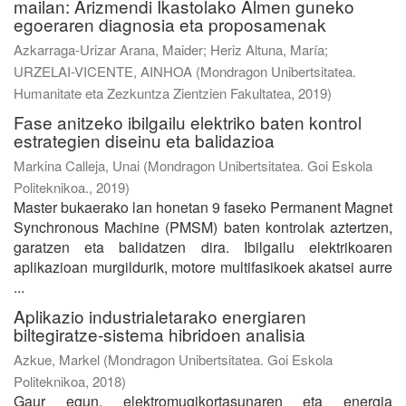
mailan: Arizmendi Ikastolako Almen guneko
egoeraren diagnosia eta proposamenak
Azkarraga-Urizar Arana, Maider
;
Heriz Altuna, María
;
URZELAI-VICENTE, AINHOA
(
Mondragon Unibertsitatea.
Humanitate eta Zezkuntza Zientzien Fakultatea
,
2019
)
Fase anitzeko ibilgailu elektriko baten kontrol
estrategien diseinu eta balidazioa
Markina Calleja, Unai
(
Mondragon Unibertsitatea. Goi Eskola
Politeknikoa.
,
2019
)
Master bukaerako lan honetan 9 faseko Permanent Magnet
Synchronous Machine (PMSM) baten kontrolak aztertzen,
garatzen eta balidatzen dira. Ibilgailu elektrikoaren
aplikazioan murgildurik, motore multifasikoek akatsei aurre
...
Aplikazio industrialetarako energiaren
biltegiratze-sistema hibridoen analisia
Azkue, Markel
(
Mondragon Unibertsitatea. Goi Eskola
Politeknikoa
,
2018
)
Gaur egun, elektromugikortasunaren eta energia