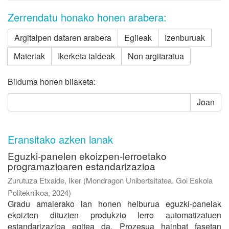
Zerrendatu honako honen arabera:
Argitalpen dataren arabera
Egileak
Izenburuak
Materiak
Ikerketa taldeak
Non argitaratua
Bilduma honen bilaketa:
Joan
Eransitako azken lanak
Eguzki-panelen ekoizpen-lerroetako
programazioaren estandarizazioa
Zurutuza Etxaide, Iker
(
Mondragon Unibertsitatea. Goi Eskola
Politeknikoa
,
2024
)
Gradu amaierako lan honen helburua eguzki-panelak
ekoizten dituzten produkzio lerro automatizatuen
estandarizazioa egitea da. Prozesua hainbat fasetan