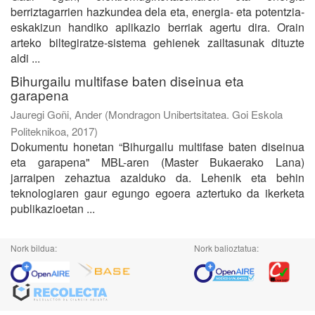
berriztagarrien hazkundea dela eta, energia- eta potentzia-
eskakizun handiko aplikazio berriak agertu dira. Orain
arteko biltegiratze-sistema gehienek zailtasunak dituzte
aldi ...
Bihurgailu multifase baten diseinua eta
garapena
Jauregi Goñi, Ander
(
Mondragon Unibertsitatea. Goi Eskola
Politeknikoa
,
2017
)
Dokumentu honetan “Bihurgailu multifase baten diseinua
eta garapena" MBL-aren (Master Bukaerako Lana)
jarraipen zehaztua azalduko da. Lehenik eta behin
teknologiaren gaur egungo egoera aztertuko da ikerketa
publikazioetan ...
Nork bildua:
Nork balioztatua: