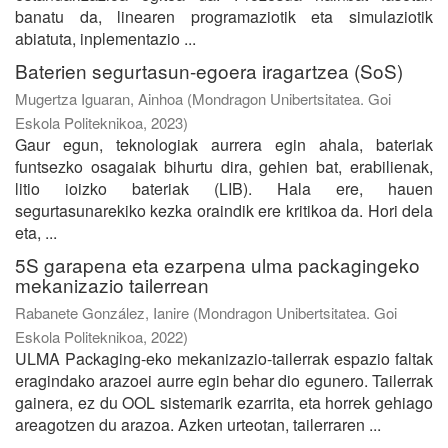
banatu da, linearen programaziotik eta simulaziotik
abiatuta, inplementazio ...
Baterien segurtasun-egoera iragartzea (SoS)
Mugertza Iguaran, Ainhoa
(
Mondragon Unibertsitatea. Goi
Eskola Politeknikoa
,
2023
)
Gaur egun, teknologiak aurrera egin ahala, bateriak
funtsezko osagaiak bihurtu dira, gehien bat, erabilienak,
litio ioizko bateriak (LIB). Hala ere, hauen
segurtasunarekiko kezka oraindik ere kritikoa da. Hori dela
eta, ...
5S garapena eta ezarpena ulma packagingeko
mekanizazio tailerrean
Rabanete González, Ianire
(
Mondragon Unibertsitatea. Goi
Eskola Politeknikoa
,
2022
)
ULMA Packaging-eko mekanizazio-tailerrak espazio faltak
eragindako arazoei aurre egin behar dio egunero. Tailerrak
gainera, ez du OOL sistemarik ezarrita, eta horrek gehiago
areagotzen du arazoa. Azken urteotan, tailerraren ...