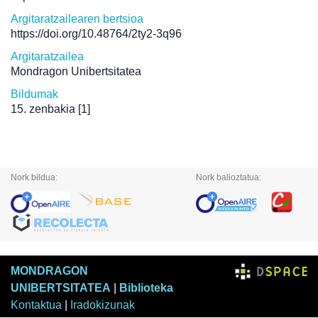
Argitaratzailearen bertsioa
https://doi.org/10.48764/2ty2-3q96
Argitaratzailea
Mondragon Unibertsitatea
Bildumak
15. zenbakia
[1]
Nork bildua:
Nork balioztatua:
MONDRAGON
UNIBERTSITATEA
|
Biblioteka
Kontaktua
|
Iradokizunak