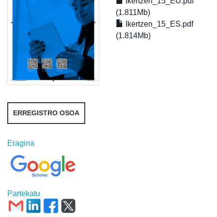
Ikertzen_15_EU.pdf
(1.811Mb)
Ikertzen_15_ES.pdf
(1.814Mb)
ERREGISTRO OSOA
Eragina
Partekatu