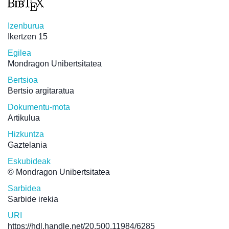
Izenburua
Ikertzen 15
Egilea
Mondragon Unibertsitatea
Bertsioa
Bertsio argitaratua
Dokumentu-mota
Artikulua
Hizkuntza
Gaztelania
Eskubideak
© Mondragon Unibertsitatea
Sarbidea
Sarbide irekia
URI
https://hdl.handle.net/20.500.11984/6285