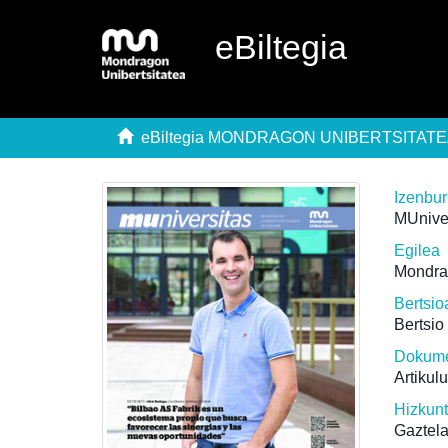
eBiltegia
eBiltegia MONDRAGON UNIBERTSITAT
Izenbu
MUniver
Egilea
Mondra
Bertsio
Bertsio
Dokume
Artikul
Hizkun
Gaztel