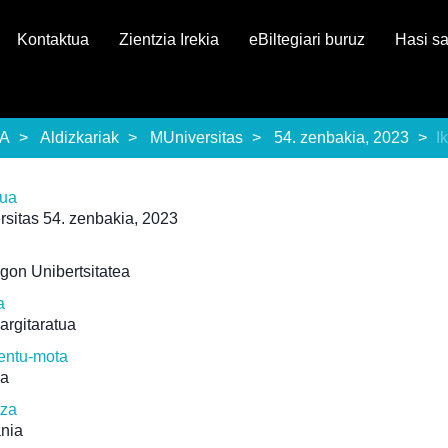
Kontaktua
Zientzia Irekia
eBiltegiari buruz
Hasi s
EA
Aldizkariak
MUniversitas
54. zenbakia, 2023
I
rua
sitas 54. zenbakia, 2023
gon Unibertsitatea
a
 argitaratua
ntu-mota
ua
tza
ania