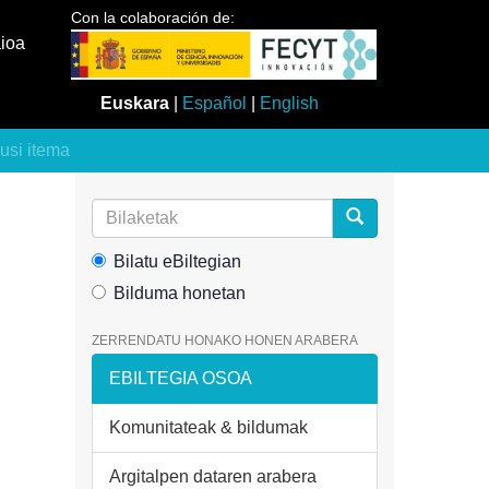
Con la colaboración de:
aioa
Euskara
|
Español
|
English
kusi itema
Bilatu eBiltegian
Bilduma honetan
ZERRENDATU HONAKO HONEN ARABERA
EBILTEGIA OSOA
Komunitateak & bildumak
Argitalpen dataren arabera