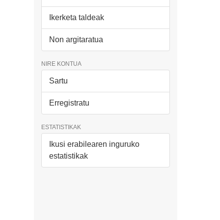
Ikerketa taldeak
Non argitaratua
NIRE KONTUA
Sartu
Erregistratu
ESTATISTIKAK
Ikusi erabilearen inguruko
estatistikak