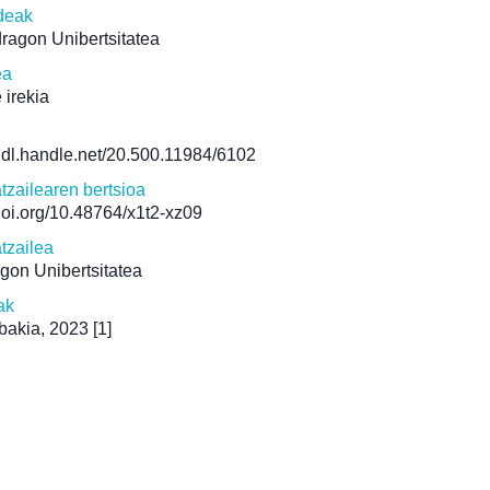
deak
ragon Unibertsitatea
ea
 irekia
/hdl.handle.net/20.500.11984/6102
atzailearen bertsioa
/doi.org/10.48764/x1t2-xz09
atzailea
gon Unibertsitatea
ak
bakia, 2023
[1]