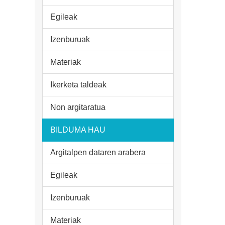
Egileak
Izenburuak
Materiak
Ikerketa taldeak
Non argitaratua
BILDUMA HAU
Argitalpen dataren arabera
Egileak
Izenburuak
Materiak