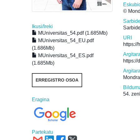
Eskubi
© Mond
Sarbid
Ikusi/
Ireki
Sarbide
MUniversitas_54.pdf (1.685Mb)
URI
MUniversitas_54_EU.pdf
https:/
(1.686Mb)
Argitar
MUniversitas_54_ES.pdf
https:/
(1.685Mb)
Argitar
Mondra
ERREGISTRO OSOA
Bildum
54. zen
Eragina
Partekatu