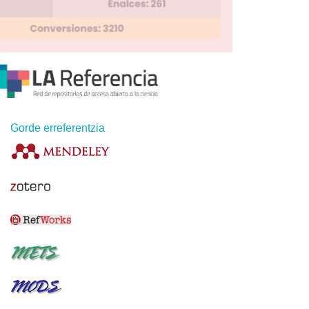
Gorde erreferentzia