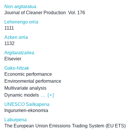
Non argitaratua
Journal of Cleaner Production
Vol. 176
Lehenengo orria
1111
Azken orria
1132
Argitaratzailea
Elsevier
Gako-hitzak
Economic performance
Environmental performance
Multivariate analysis
Dynamic models
... [+]
UNESCO Sailkapena
Ingurumen-ekonomia
Laburpena
The European Union Emissions Trading System (EU ETS)