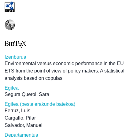
Izenburua
Environmental versus economic performance in the EU
ETS from the point of view of policy makers: A statistical
analysis based on copulas
Egilea
Segura Querol, Sara
Egilea (beste erakunde batekoa)
Ferruz, Luis
Gargallo, Pilar
Salvador, Manuel
Departamentua