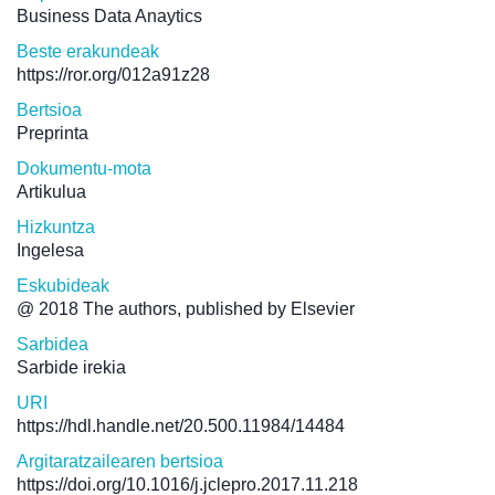
Business Data Anaytics
Beste erakundeak
https://ror.org/012a91z28
Bertsioa
Preprinta
Dokumentu-mota
Artikulua
Hizkuntza
Ingelesa
Eskubideak
@ 2018 The authors, published by Elsevier
Sarbidea
Sarbide irekia
URI
https://hdl.handle.net/20.500.11984/14484
Argitaratzailearen bertsioa
https://doi.org/10.1016/j.jclepro.2017.11.218