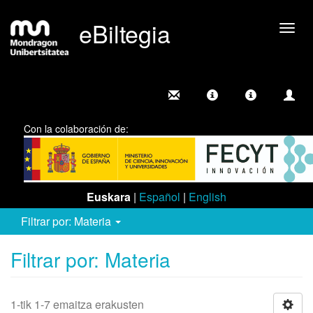
eBiltegia
Camb
nave
Con la colaboración de:
Euskara
|
Español
|
English
Filtrar por: Materia
Filtrar por: Materia
1-tik 1-7 emaitza erakusten