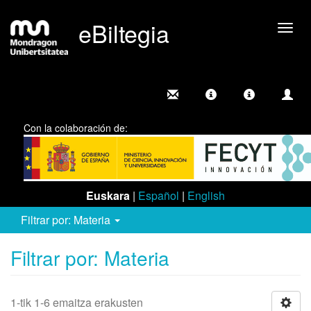
eBiltegia
Camb
nave
Con la colaboración de:
Euskara
|
Español
|
English
Filtrar por: Materia
Filtrar por: Materia
1-tik 1-6 emaitza erakusten