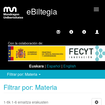
eBiltegia
Camb
nave
Con la colaboración de:
Euskara
|
Español
|
English
Filtrar por: Materia
Filtrar por: Materia
1-tik 1-6 emaitza erakusten