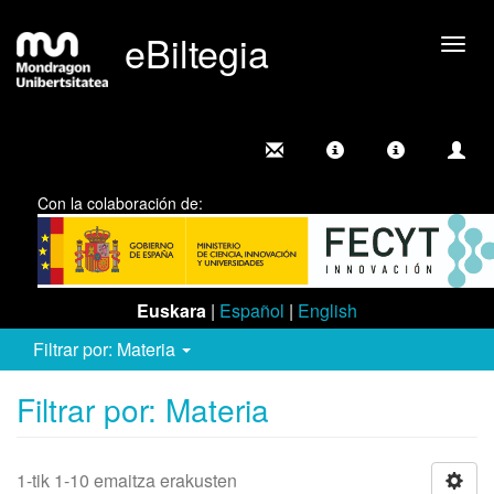
eBiltegia
Camb
nave
Con la colaboración de:
Euskara
|
Español
|
English
Filtrar por: Materia
Filtrar por: Materia
1-tik 1-10 emaitza erakusten