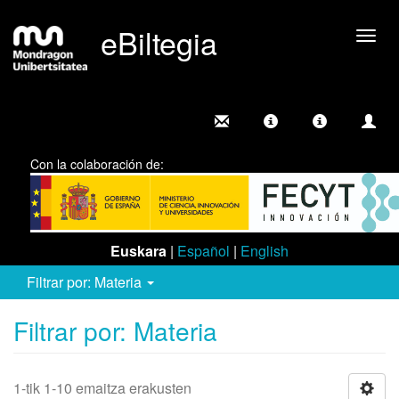
eBiltegia
Camb
nave
Con la colaboración de:
Euskara
|
Español
|
English
Filtrar por: Materia
Filtrar por: Materia
1-tik 1-10 emaitza erakusten