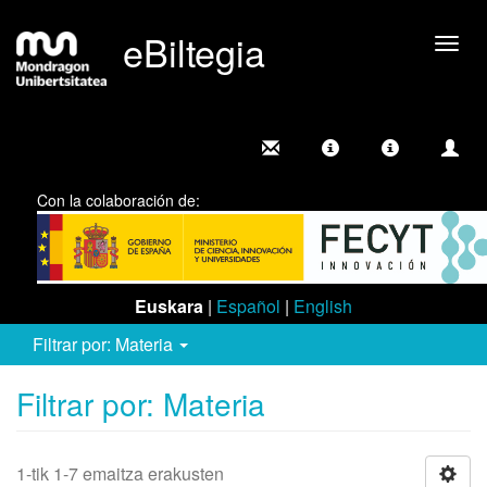
eBiltegia
Camb
nave
Con la colaboración de:
Euskara
|
Español
|
English
Filtrar por: Materia
Filtrar por: Materia
1-tik 1-7 emaitza erakusten