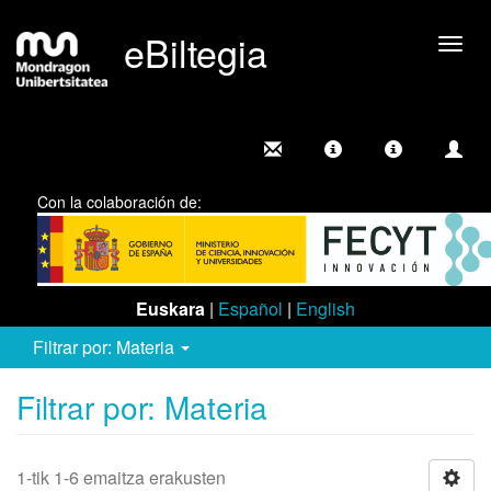
eBiltegia
Camb
nave
Con la colaboración de:
Euskara
|
Español
|
English
Filtrar por: Materia
Filtrar por: Materia
1-tik 1-6 emaitza erakusten