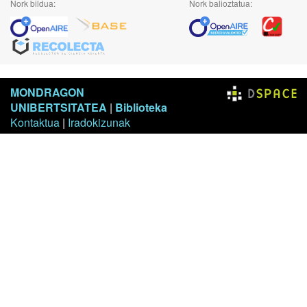
Nork bildua:
Nork balioztatua:
MONDRAGON
UNIBERTSITATEA
|
Biblioteka
Kontaktua
|
Iradokizunak