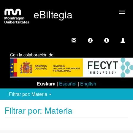
eBiltegia
Camb
nave
Con la colaboración de:
Euskara
|
Español
|
English
Filtrar por: Materia
Filtrar por: Materia