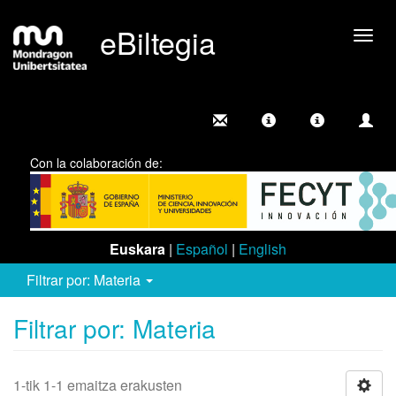
eBiltegia
Camb
nave
Con la colaboración de:
Euskara
|
Español
|
English
Filtrar por: Materia
Filtrar por: Materia
1-tik 1-1 emaitza erakusten