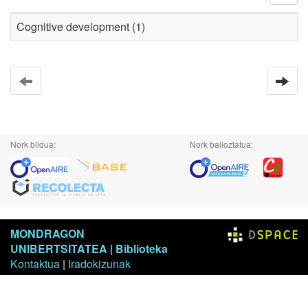
Cognitive development (1)
Nork bildua:
Nork balioztatua:
MONDRAGON
UNIBERTSITATEA
|
Biblioteka
Kontaktua
|
Iradokizunak