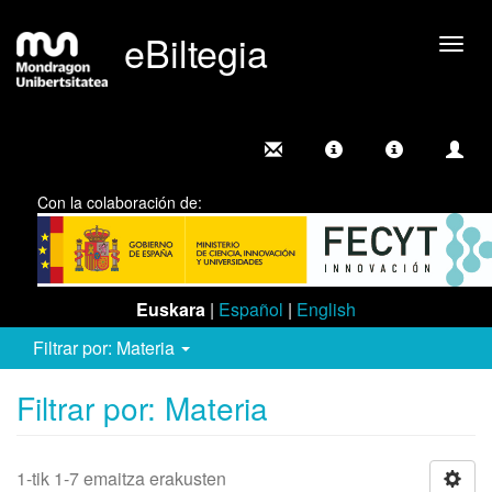
eBiltegia
Camb
nave
Con la colaboración de:
Euskara
|
Español
|
English
Filtrar por: Materia
Filtrar por: Materia
1-tik 1-7 emaitza erakusten