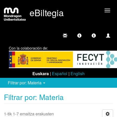
eBiltegia
Camb
nave
Con la colaboración de:
Euskara
|
Español
|
English
Filtrar por: Materia
Filtrar por: Materia
1-tik 1-7 emaitza erakusten